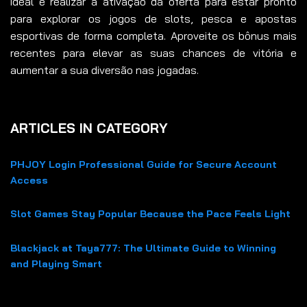
ideal e realizar a ativação da oferta para estar pronto
para explorar os jogos de slots, pesca e apostas
esportivas de forma completa. Aproveite os bônus mais
recentes para elevar as suas chances de vitória e
aumentar a sua diversão nas jogadas.
ARTICLES IN CATEGORY
PHJOY Login Professional Guide for Secure Account
Access
Slot Games Stay Popular Because the Pace Feels Light
Blackjack at Taya777: The Ultimate Guide to Winning
and Playing Smart