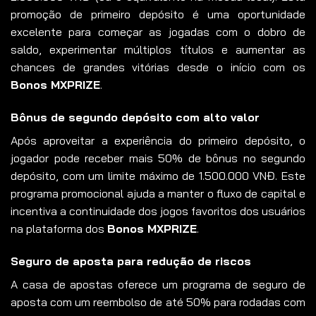
promoção de primeiro depósito é uma oportunidade
excelente para começar as jogadas com o dobro de
saldo, experimentar múltiplos títulos e aumentar as
chances de grandes vitórias desde o início com os
Bonos MXPRIZE
.
Bônus de segundo depósito com alto valor
Após aproveitar a experiência do primeiro depósito, o
jogador pode receber mais 50% de bônus no segundo
depósito, com um limite máximo de 1.500.000 VNĐ. Este
programa promocional ajuda a manter o fluxo de capital e
incentiva a continuidade dos jogos favoritos dos usuários
na plataforma dos
Bonos MXPRIZE
.
Seguro de aposta para redução de riscos
A casa de apostas oferece um programa de seguro de
aposta com um reembolso de até 50% para rodadas com