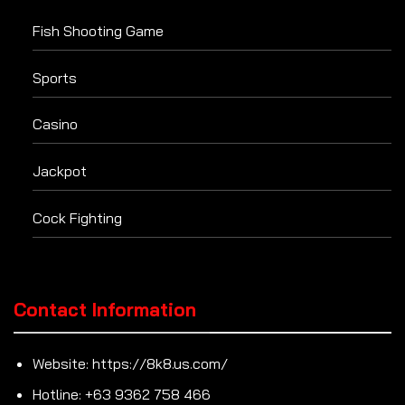
Fish Shooting Game
Sports
Casino
Jackpot
Cock Fighting
Contact Information
Website: https://8k8.us.com/
Hotline: +63 9362 758 466